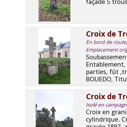
façade 5 trous
Croix de T
En bord de route, 
Emplacement orig
Soubassement 
Entablement, d
parties, fût ,
BOUEDO, Titul
Croix de Tr
Isolé en campagne,
Croix en gran
cylindrique. C
gravée 1897, 