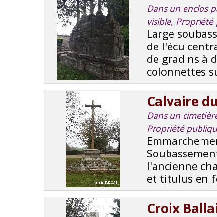
Dans un enclos par
visible, Propriét
Large soubass
de l'écu centr
de gradins à 
colonnettes su
Calvaire d
Dans un cimetière,
Propriété publiq
Emmarchement 
Soubassement 
l'ancienne cha
et titulus en 
Croix Ball