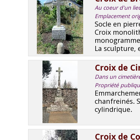
Au coeur d'un lieu
Emplacement orig
Socle en pierr
Croix monolit
monogramme IH
La sculpture, e
Croix de C
Dans un cimetière,
Propriété publiq
Emmarchement
chanfreinés. S
cylindrique.
Croix de C