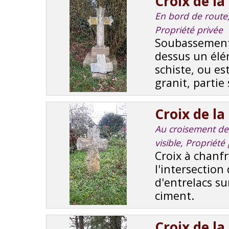
Croix de la
En bord de route, 
Propriété privée
Soubassement 
dessus un élé
schiste, ou es
granit, partie
Croix de l
Au croisement de r
visible, Proprié
Croix à chanf
l'intersection 
d'entrelacs su
ciment.
Croix de la 