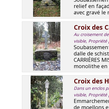
relief en faç
avec gravé le 
Croix des C
Au croisement de 
visible, Propriét
Soubassement 
dalle de schis
CARRIÈRES MIS
monolithe en s
Croix des H
Dans un enclos pa
visible, Proprié
Emmarchement
de moellons e