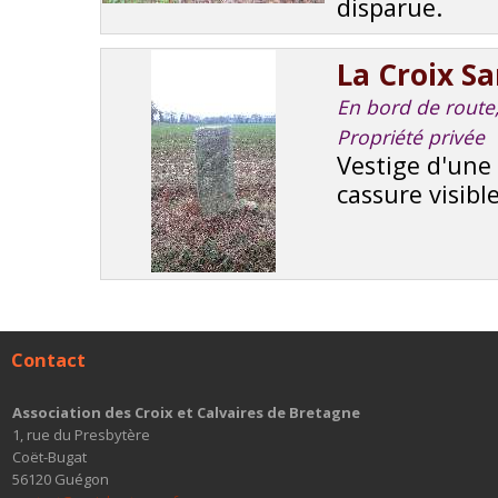
disparue.
La Croix S
En bord de route, 
Propriété privée
Vestige d'une 
cassure visibl
Contact
Association des Croix et Calvaires de Bretagne
1, rue du Presbytère
Coët-Bugat
56120 Guégon