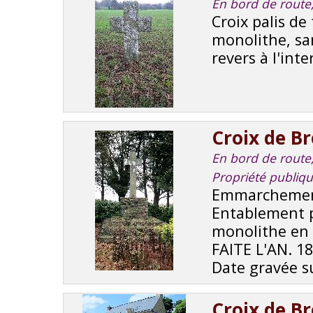
En bord de route,
Croix palis de
monolithe, san
revers à l'inte
Croix de B
En bord de route, 
Propriété publiq
Emmarchement
Entablement p
monolithe en s
FAITE L'AN. 1
Date gravée sur
Croix de B