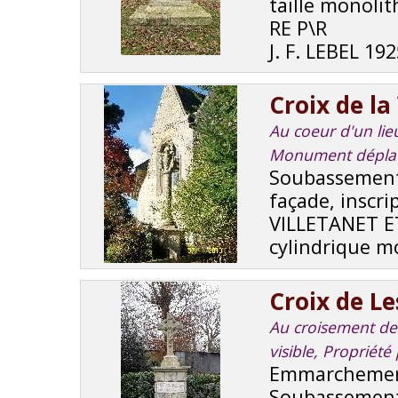
taille monoli
RE P\R
J. F. LEBEL 19
Croix de la
Au coeur d'un lieu
Monument dépla
Soubassement 
façade, inscri
VILLETANET E
cylindrique mo
Croix de L
Au croisement de r
visible, Propriét
Emmarchement 
Soubassement e