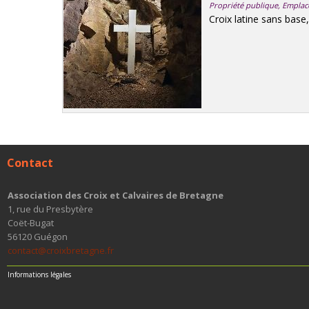
Propriété publique, Emplac
Croix latine sans base
Contact
Association des Croix et Calvaires de Bretagne
1, rue du Presbytère
Coët-Bugat
56120 Guégon
contact@croixbretagne.fr
Informations légales