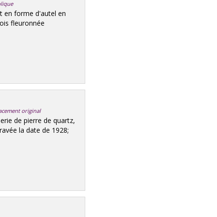
blique
 en forme d'autel en
bois fleuronnée
acement original
e de pierre de quartz,
gravée la date de 1928;