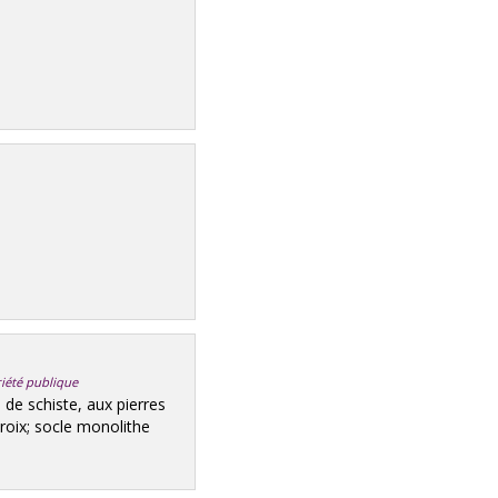
riété publique
e schiste, aux pierres
croix; socle monolithe