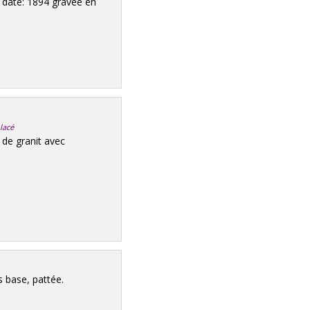
 date: 1894 gravée en
lacé
 de granit avec
s base, pattée.