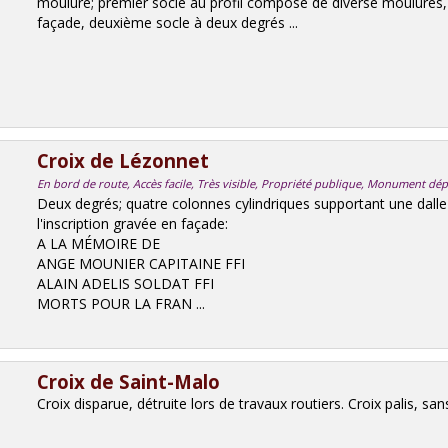
mouluré; premier socle au profil composé de diverse moulures,
façade, deuxième socle à deux degrés ...
Croix de Lézonnet
En bord de route, Accès facile, Très visible, Propriété publique, Monument dép
Deux degrés; quatre colonnes cylindriques supportant une dalle
l'inscription gravée en façade:
A LA MÉMOIRE DE
ANGE MOUNIER CAPITAINE FFI
ALAIN ADELIS SOLDAT FFI
MORTS POUR LA FRAN ...
Croix de Saint-Malo
Croix disparue, détruite lors de travaux routiers. Croix palis, san