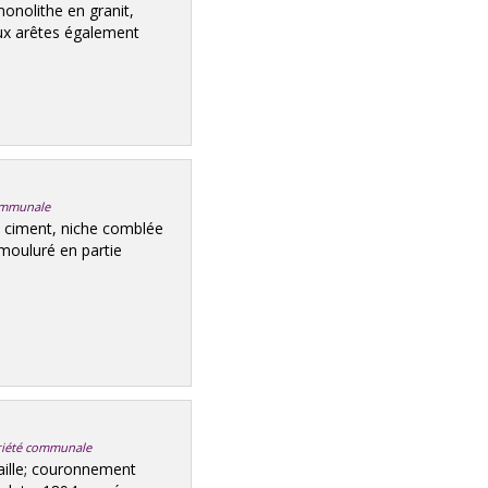
nolithe en granit,
 aux arêtes également
communale
 ciment, niche comblée
 mouluré en partie
opriété communale
aille; couronnement