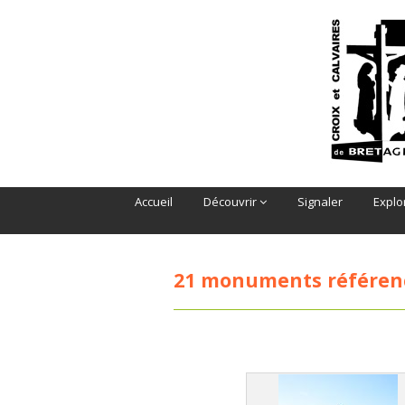
Accueil
Découvrir
Signaler
Explo
21 monuments référen