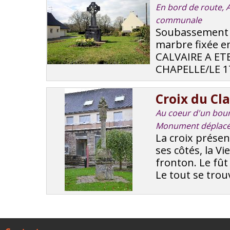
En bord de route, Au
communale
Soubassement e
marbre fixée en
CALVAIRE A ET
CHAPELLE/LE 17 
Croix du Cl
Au coeur d'un bourg
Monument déplac
La croix présen
ses côtés, la V
fronton. Le fût
Le tout se trouv