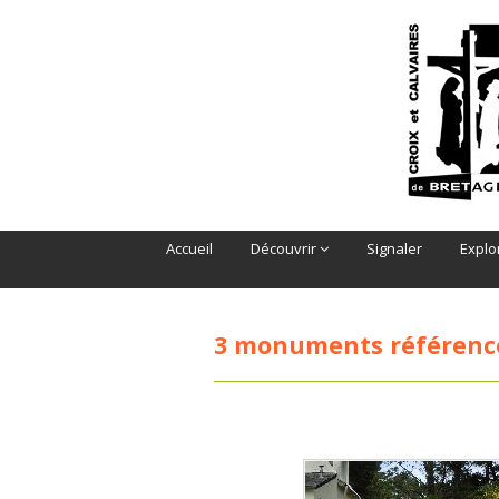
Accueil
Découvrir
Signaler
Explo
3 monuments référenc