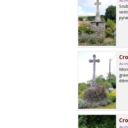
Au cro
Soub
vest
pyram
Cro
Au cr
Mont
grav
éléme
Cro
Au cro