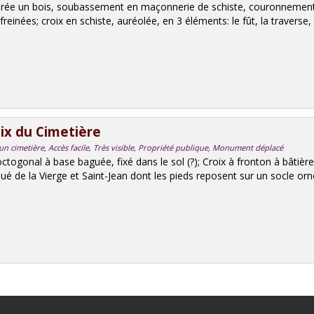
orée un bois, soubassement en maçonnerie de schiste, couronnement 
reinées; croix en schiste, auréolée, en 3 éléments: le fût, la traverse,
ix du Cimetière
un cimetière, Accès facile, Très visible, Propriété publique, Monument déplacé
ctogonal à base baguée, fixé dans le sol (?); Croix à fronton à bâtière;
qué de la Vierge et Saint-Jean dont les pieds reposent sur un socle orné