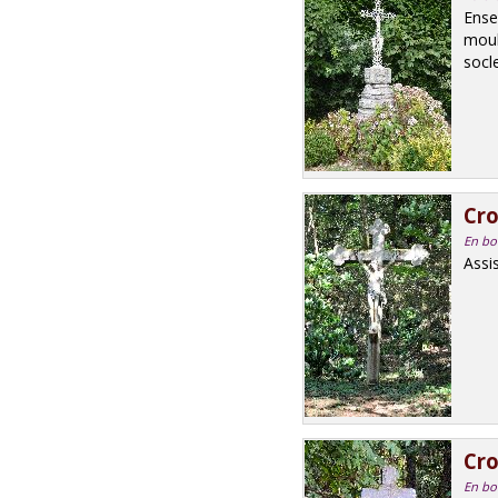
Ense
moul
socle
Cro
En bo
Assi
Cro
En bor