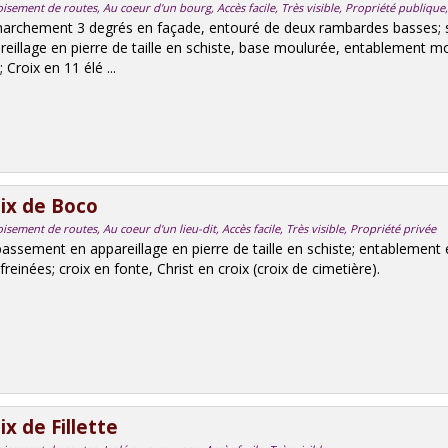
oisement de routes, Au coeur d'un bourg, Accès facile, Très visible, Propriété publiq
rchement 3 degrés en façade, entouré de deux rambardes basses;
reillage en pierre de taille en schiste, base moulurée, entablement mo
 Croix en 11 élé ...
ix de Boco
isement de routes, Au coeur d'un lieu-dit, Accès facile, Très visible, Propriété privée
assement en appareillage en pierre de taille en schiste; entablement 
reinées; croix en fonte, Christ en croix (croix de cimetière).
ix de Fillette