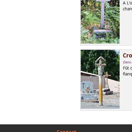
A L’
chanf
Cro
Dans 
Fût o
flan