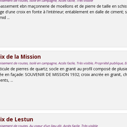
isement de routes, Isolé en campagne, Accès facile, Très visible
assement ebn maçonnerie de moellons et de pierre de taille en schist
ige d'une croix en fonte à l'intérieur; entablement en dalle de ciment;
id ...
ix de la Mission
oisement de routes, Isolé en campagne, Accès facile, Très visible, Propriété publique, 
icule de pierres de quartz; socle en granit au profil composé de plusi
ée en façade: SOUVENIR DE MISSION 1932; croix ancrée en granit, ch
nts, ...
ix de Lestun
isement de routes, Au coeur d'un lieu-dit, Accès facile, Très visible