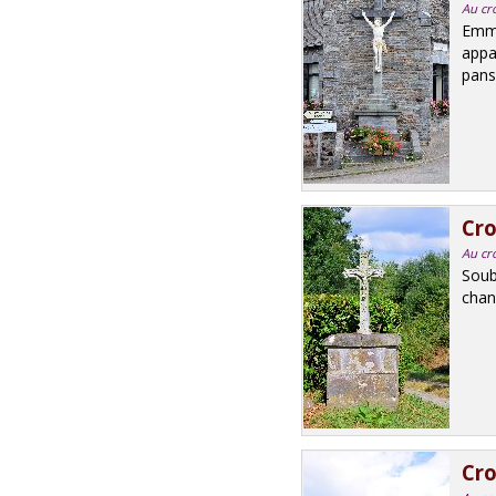
Au cr
Emma
appa
pans;
Cro
Au cro
Soub
chanf
Cro