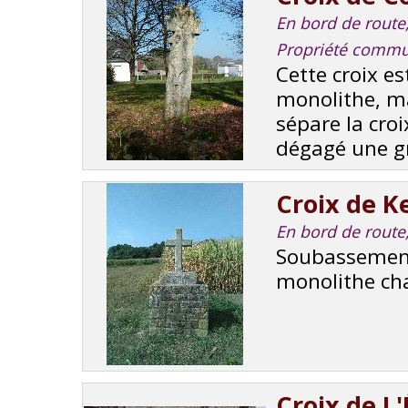
En bord de route, 
Propriété comm
Cette croix est
monolithe, ma
sépare la cro
dégagé une gr
Croix de K
En bord de route,
Soubassement
monolithe cha
Croix de L'