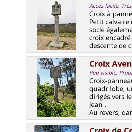
Accès facile, Trè
Croix à pann
Petit calvair
socle égaleme
croix encadré 
descente de cr
Croix Aven
Peu visible, Prop
Croix-panneau
quadrilobe, u
dirigés vers l
Jean .
Au revers, dan
Croix de C